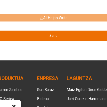
AI Helps Write
Send
RODUKTUA
ENPRESA
LAGUNTZA
urren Zaintza
Guri Buruz
Maiz Egiten Diren Galde
O Seriea
Bideoa
Jarri Gurekin Harremane