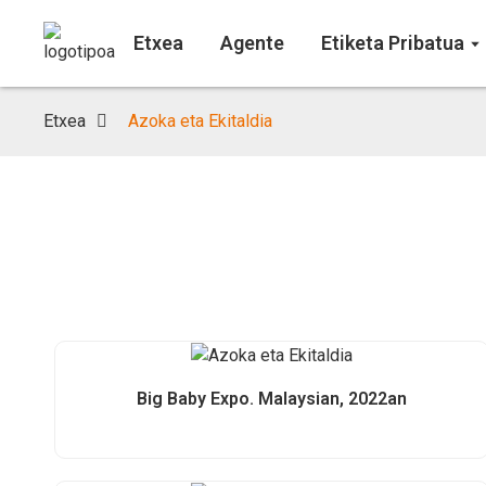
Etxea
Agente
Etiketa Pribatua
Etxea
Azoka eta Ekitaldia
Big Baby Expo. Malaysian, 2022an