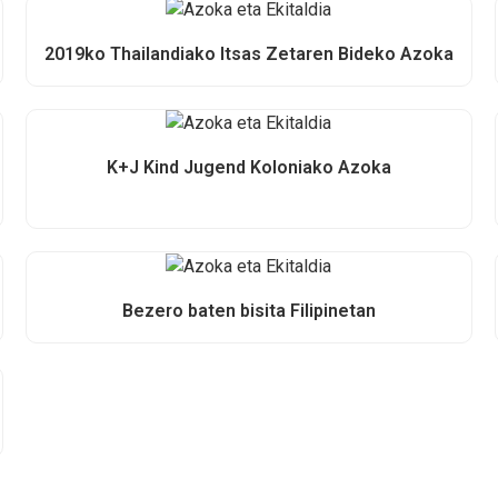
2019ko Thailandiako Itsas Zetaren Bideko Azoka
K+J Kind Jugend Koloniako Azoka
Bezero baten bisita Filipinetan