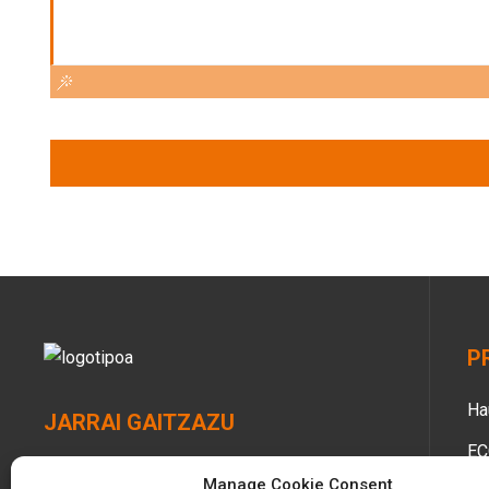
P
Ha
JARRAI GAITZAZU
EC
Manage Cookie Consent