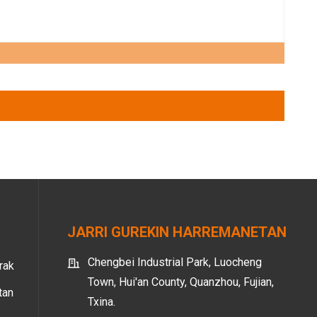
JARRI GUREKIN HARREMANETAN
Chengbei Industrial Park, Luocheng
rak
Town, Hui'an County, Quanzhou, Fujian,
tan
Txina.