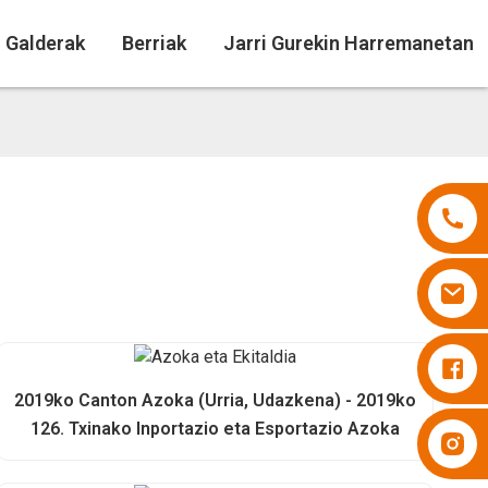
n Galderak
Berriak
Jarri Gurekin Harremanetan
Pixoihalak Besuper
2019ko Canton Azoka (Urria, Udazkena) - 2019ko
126. Txinako Inportazio eta Esportazio Azoka
Pixoihalak Besuper