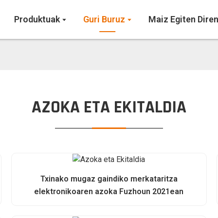
Produktuak
Guri Buruz
Maiz Egiten Dire
AZOKA ETA EKITALDIA
Txinako mugaz gaindiko merkataritza
elektronikoaren azoka Fuzhoun 2021ean