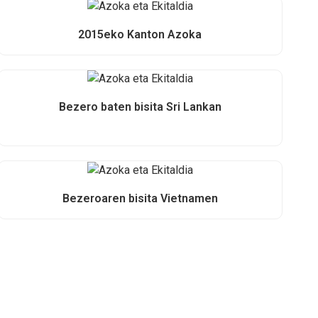
2015eko Kanton Azoka
Bezero baten bisita Sri Lankan
Bezeroaren bisita Vietnamen