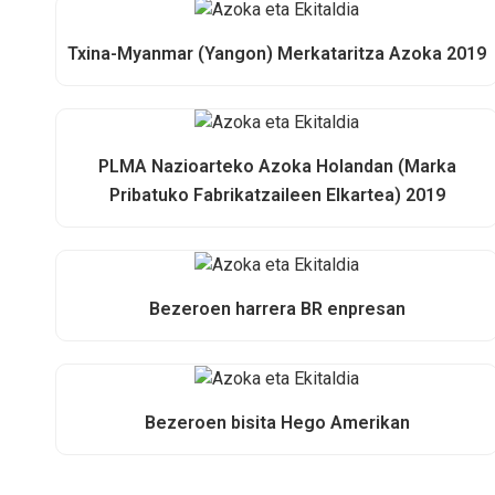
Txina-Myanmar (Yangon) Merkataritza Azoka 2019
PLMA Nazioarteko Azoka Holandan (Marka
Pribatuko Fabrikatzaileen Elkartea) 2019
Bezeroen harrera BR enpresan
Bezeroen bisita Hego Amerikan