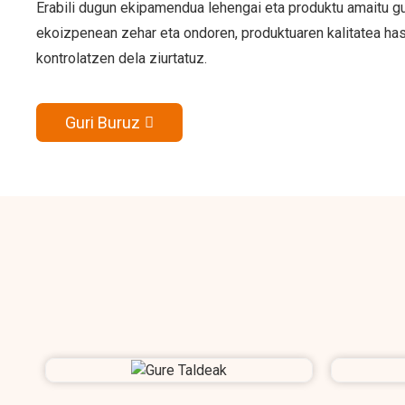
Erabili dugun ekipamendua lehengai eta produktu amaitu gu
ekoizpenean zehar eta ondoren, produktuaren kalitatea has
kontrolatzen dela ziurtatuz.
Guri Buruz