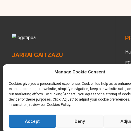
P
Ha
JARRAI GAITZAZU
EC
Manage Cookie Consent
He
Cookies give you a personalized experience. Cookie files help us to enhanc
Em
experience using our website, simplify navigation, keep our website safe, an
our marketing efforts. By clicking "Accept", you agree to the storing of cook
Ma
device for these purposes. Click "Adjust" to adjust your cookie preferences.
information, review our Cookies Policy.
Accept
Deny
Adju
© Copyright -