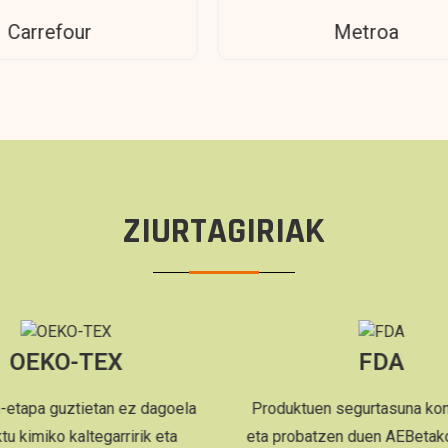
Metroa
Wat
ZIURTAGIRIAK
FDA
I
Produktuen segurtasuna kontrolatzen
Kalitate kudea
eta probatzen duen AEBetako agentzia
nazioar