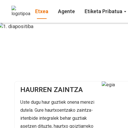
Etxea
Agente
Etiketa Pribatua
HAURREN ZAINTZA
Uste dugu haur guztiek onena merezi
dutela. Gure haurtxoentzako zaintza-
irtenbide integralek behar guztiak
asetzen dituzte, haurtxo goiztiarreko