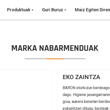
Produktuak
Guri Buruz
Maiz Egiten Dire
MARKA NABARMENDUAK
EKO ZAINTZA
BARON etorkizun berdeago 
dago. Higiene jasangarriaren
gisa, aukera benetan berde
eskaintzen ditugu, besteak