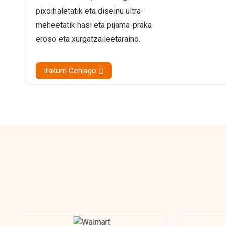
pixoihaletatik eta diseinu ultra-
meheetatik hasi eta pijama-praka
eroso eta xurgatzaileetaraino.
Irakurri Gehiago