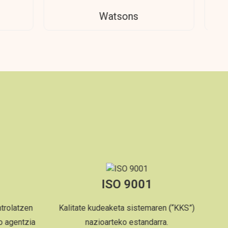
sons
Rossmann
SO 9001
HAU
keta sistemaren (“KKS”)
Produktuak EBko osasun, segurt
teko estandarra.
eta ingurumen babes estandarr