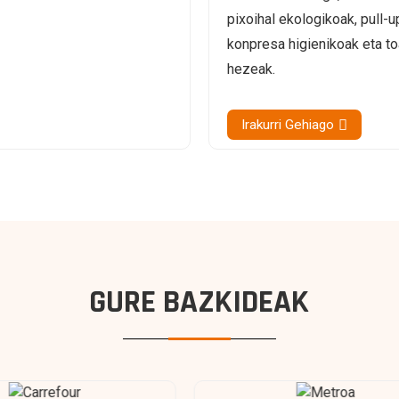
pixoihal ekologikoak, pull-u
konpresa higienikoak eta to
hezeak.
Irakurri Gehiago
GURE BAZKIDEAK