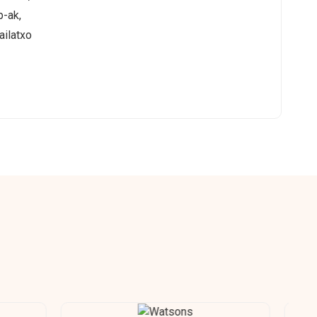
p-ak,
ailatxo