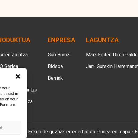
RODUKTUA
ENPRESA
LAGUNTZA
urren Zaintza
Guri Buruz
Maiz Egiten Diren Galde
O Seriea
Bideoa
Jarri Gurekin Harremane
lduen Arreta
Berriak
e your
akumeen Zaintza
d assist in
ies on your
skoten Zaintza
 For more
st
 2010-2025 : Eskubide guztiak erreserbatuta.
Gunearen mapa
-
B