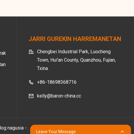
JARRI GUREKIN HARREMANETAN
Chengbei Industrial Park, Luocheng
rak
Town, Hui'an County, Quanzhou, Fujian,
tan
Txina.
+86-18698368716
kelly@baron-china.cc
log nagusia
- .
Leave Your Message