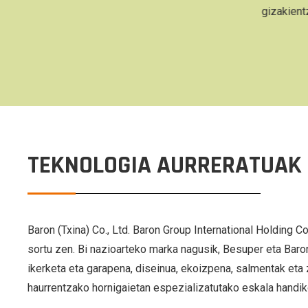
gizakientzat segurua dela baieztatzen
du.
TEKNOLOGIA AURRERATUAK
Baron (Txina) Co., Ltd. Baron Group International Holding Co.
sortu zen. Bi nazioarteko marka nagusik, Besuper eta Baro
ikerketa eta garapena, diseinua, ekoizpena, salmentak eta 
haurrentzako hornigaietan espezializatutako eskala handik