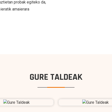
ztietan probak egiteko da,
ieratik amaierara
GURE TALDEAK