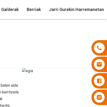
n Galderak
Berriak
Jarri Gurekin Harremanetan
Pixoihalak Besuper
baten alde
 berritzaile
Pixoihalak Besuper
ak
 beste,