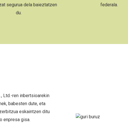
federala.
, Ltd.-ren inbertsioarekin
nek, babesten dute, eta
zerbitzua eskaintzen ditu
o enpresa gisa.