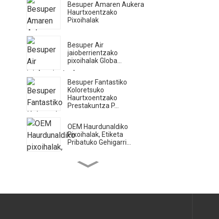
Besuper Amaren Aukera
Haurtxoentzako
Pixoihalak
Besuper Air
jaioberrientzako
pixoihalak Globa...
Besuper Fantastiko
Koloretsuko
Haurtxoentzako
Prestakuntza P...
OEM Haurdunaldiko
Pixoihalak, Etiketa
Pribatuko Gehigarri...
Besuper Bamboo Planet
Eco Toailatxo Hezeak
Brill...
Besuper Bamboo Planet
Haurtxoentzako