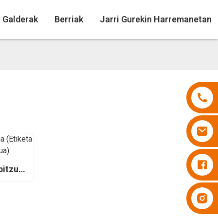
n Galderak
Berriak
Jarri Gurekin Harremanetan
Pixoihalak Besuper
bitzua
tuen
Pixoihalak Besuper