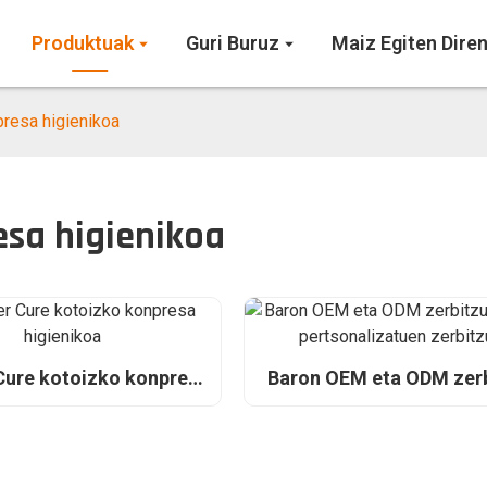
Produktuak
Guri Buruz
Maiz Egiten Dire
resa higienikoa
sa higienikoa
Cure kotoizko konpresa
Baron OEM eta ODM zer
higienikoa
(Etiketa pertsonaliza
zerbitzua)