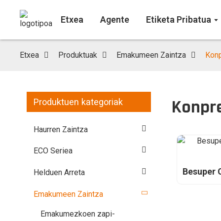
Etxea
Agente
Etiketa Pribatua
Etxea
Produktuak
Emakumeen Zaintza
Konp
Konpre
Produktuen kategoriak
Haurren Zaintza
ECO Seriea
Besuper 
Helduen Arreta
Emakumeen Zaintza
Emakumezkoen zapi-