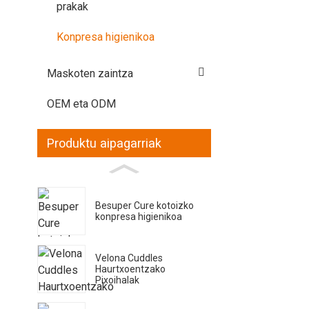
prakak
Konpresa higienikoa
Maskoten zaintza
OEM eta ODM
Produktu aipagarriak
Besuper Cure kotoizko
konpresa higienikoa
Velona Cuddles
Haurtxoentzako
Pixoihalak