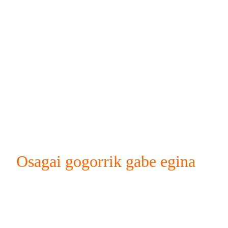
Osagai gogorrik gabe egina