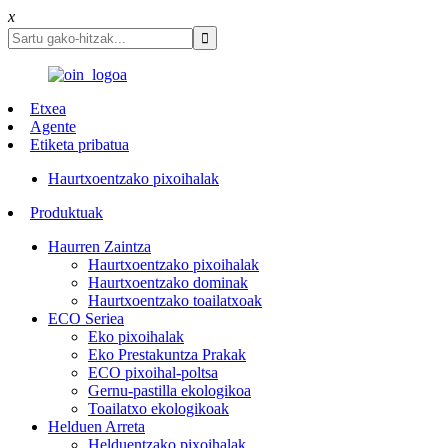
x
Etxea
Agente
Etiketa pribatua
Haurtxoentzako pixoihalak
Produktuak
Haurren Zaintza
Haurtxoentzako pixoihalak
Haurtxoentzako dominak
Haurtxoentzako toailatxoak
ECO Seriea
Eko pixoihalak
Eko Prestakuntza Prakak
ECO pixoihal-poltsa
Gernu-pastilla ekologikoa
Toailatxo ekologikoak
Helduen Arreta
Helduentzako pixoihalak