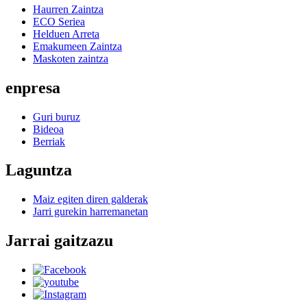
Haurren Zaintza
ECO Seriea
Helduen Arreta
Emakumeen Zaintza
Maskoten zaintza
enpresa
Guri buruz
Bideoa
Berriak
Laguntza
Maiz egiten diren galderak
Jarri gurekin harremanetan
Jarrai gaitzazu