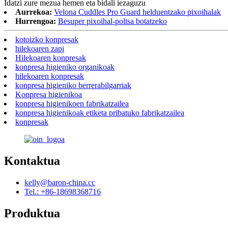
Idatzi zure mezua hemen eta bidali iezaguzu
Aurrekoa:
Velona Cuddles Pro Guard helduentzako pixoihalak
Hurrengoa:
Besuper pixoihal-poltsa botatzeko
kotoizko konpresak
hilekoaren zapi
Hilekoaren konpresak
konpresa higieniko organikoak
hilekoaren konpresak
konpresa higieniko berrerabilgarriak
Konpresa higienikoa
konpresa higienikoen fabrikatzailea
konpresa higienikoak etiketa pribatuko fabrikatzailea
konpresak
Kontaktua
kelly@baron-china.cc
Tel.: +86-18698368716
Produktua