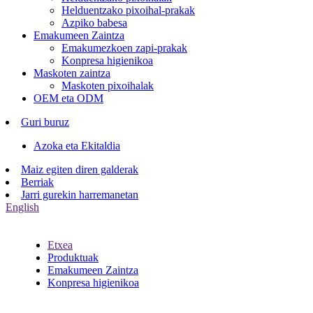
Helduentzako pixoihal-prakak
Azpiko babesa
Emakumeen Zaintza
Emakumezkoen zapi-prakak
Konpresa higienikoa
Maskoten zaintza
Maskoten pixoihalak
OEM eta ODM
Guri buruz
Azoka eta Ekitaldia
Maiz egiten diren galderak
Berriak
Jarri gurekin harremanetan
English
Etxea
Produktuak
Emakumeen Zaintza
Konpresa higienikoa