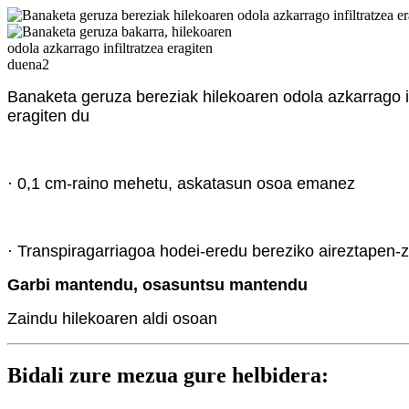
Banaketa geruza bereziak hilekoaren odola azkarrago in
eragiten du
· 0,1 cm-raino mehetu, askatasun osoa emanez
· Transpiragarriagoa hodei-eredu bereziko aireztapen-z
Garbi mantendu, osasuntsu mantendu
Zaindu hilekoaren aldi osoan
Bidali zure mezua gure helbidera: