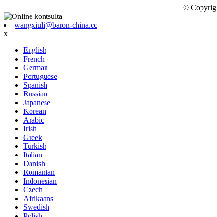
© Copyrigh
wangxiuli@baron-china.cc
x
English
French
German
Portuguese
Spanish
Russian
Japanese
Korean
Arabic
Irish
Greek
Turkish
Italian
Danish
Romanian
Indonesian
Czech
Afrikaans
Swedish
Polish