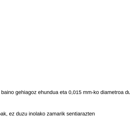
in baino gehiagoz ehundua eta 0,015 mm-ko diametroa d
oak, ez duzu inolako zamarik sentiarazten