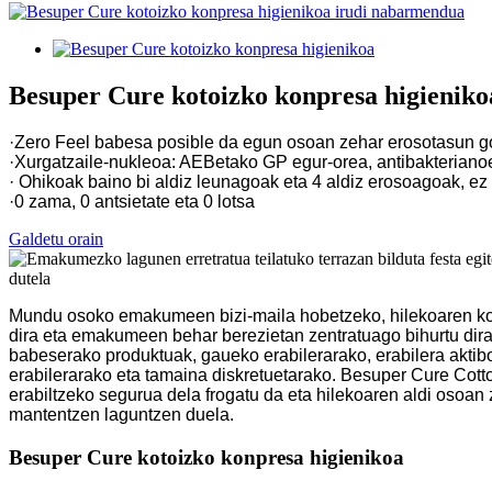
Besuper Cure kotoizko konpresa higieniko
·Zero Feel babesa posible da egun osoan zehar erosotasun g
·Xurgatzaile-nukleoa: AEBetako GP egur-orea, antibakterianoe
· Ohikoak baino bi aldiz leunagoak eta 4 aldiz erosoagoak, ez
·0 zama, 0 antsietate eta 0 lotsa
Galdetu orain
Mundu osoko emakumeen bizi-maila hobetzeko, hilekoaren kon
dira eta emakumeen behar berezietan zentratuago bihurtu dira
babeserako produktuak, gaueko erabilerarako, erabilera aktibo
erabilerarako eta tamaina diskretuetarako. Besuper Cure Cott
erabiltzeko segurua dela frogatu da eta hilekoaren aldi osoan
mantentzen laguntzen duela.
Besuper Cure kotoizko konpresa higienikoa