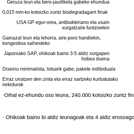
Geruza leun eta bero-jaurtiketa gabeko ehundua
0,015 mm-ko kotoizko zuntz biodegradagarri finak
USA GP egur-orea, antibakteriano eta usain
xurgatzaile funtzioekin
Gainazal leun eta lehorra, aire-poro handiekin,
kongestioa saihesteko
Japoniako SAP, ohikoak baino 3-5 aldiz xurgapen
hobea duena
Diseinu minimalista, lotsarik gabe, pakete indibiduala
Erraz urratzen den zinta eta erraz sartzeko kurbatutako
irekidurak
·Oihal ez-ehundu oso leuna, 240.000 kotoizko zuntz f
· Ohikoak baino bi aldiz leunagoak eta 4 aldiz erosoag