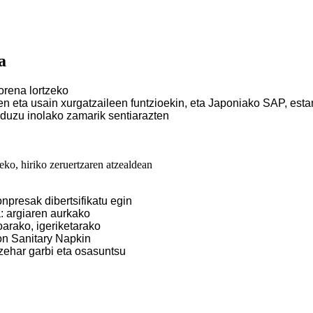
a
orena lortzeko
n eta usain xurgatzaileen funtzioekin, eta Japoniako SAP, est
 duzu inolako zamarik sentiarazten
presak dibertsifikatu egin
: argiaren aurkako
arako, igeriketarako
on Sanitary Napkin
 zehar garbi eta osasuntsu