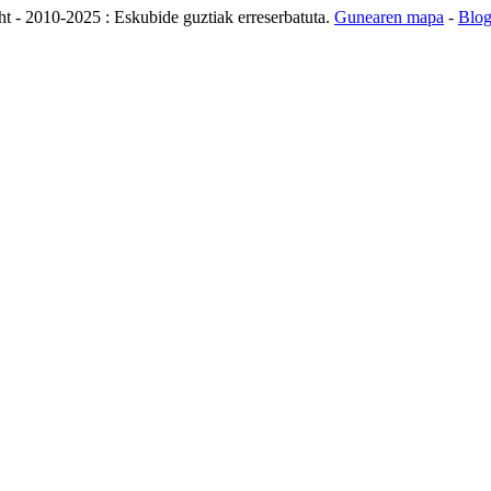
t - 2010-2025 : Eskubide guztiak erreserbatuta.
Gunearen mapa
-
Blog